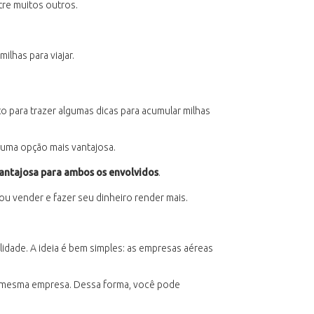
tre muitos outros.
lhas para viajar.
 para trazer algumas dicas para acumular milhas
é uma opção mais vantajosa.
vantajosa para ambos os envolvidos
.
ou vender e fazer seu dinheiro render mais.
dade. A ideia é bem simples: as empresas aéreas
a mesma empresa. Dessa forma, você pode