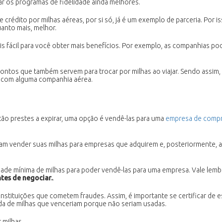
ar os programas de fidelidade ainda melhores.
 crédito por milhas aéreas, por si só, já é um exemplo de parceria. Por i
anto mais, melhor.
 mais fácil para você obter mais benefícios. Por exemplo, as companhias 
ontos que também servem para trocar por milhas ao viajar. Sendo assim, ao
a com alguma companhia aérea.
ão prestes a expirar, uma opção é vendê-las para uma
empresa de compra
ssam vender suas milhas para empresas que adquirem e, posteriormente, 
ade mínima de milhas para poder vendê-las para uma empresa. Vale lembra
tes de negociar.
.
 instituições que cometem fraudes. Assim, é importante se certificar de
da de milhas que venceriam porque não seriam usadas.
 milhas.