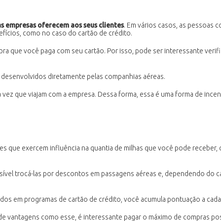
as empresas oferecem aos seus clientes
. Em vários casos, as pessoas c
ícios, como no caso do cartão de crédito.
ra que você paga com seu cartão. Por isso, pode ser interessante veri
 desenvolvidos diretamente pelas companhias aéreas.
vez que viajam com a empresa. Dessa forma, essa é uma forma de incen
res que exercem influência na quantia de milhas que você pode receber,
ssível trocá-las por descontos em passagens aéreas e, dependendo do
ados em programas de cartão de crédito, você acumula pontuação a cad
de vantagens como esse, é interessante pagar o máximo de compras pos