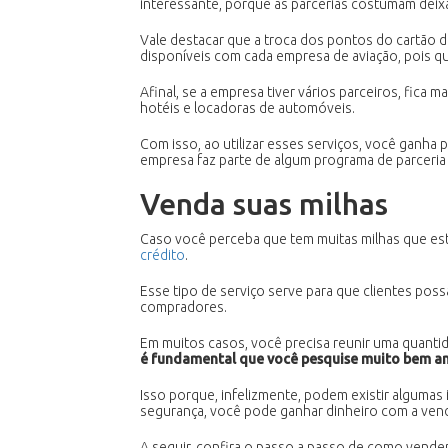
interessante, porque as parcerias costumam deix
Vale destacar que a troca dos pontos do cartão de
disponíveis com cada empresa de aviação, pois qu
Afinal, se a empresa tiver vários parceiros, fica
hotéis e locadoras de automóveis.
Com isso, ao utilizar esses serviços, você ganha p
empresa faz parte de algum programa de parceri
Venda suas milhas
Caso você perceba que tem muitas milhas que est
crédito
.
Esse tipo de serviço serve para que clientes po
compradores.
Em muitos casos, você precisa reunir uma quantid
é fundamental que você pesquise muito bem an
Isso porque, infelizmente, podem existir algumas
segurança, você pode ganhar dinheiro com a ven
A seguir, confira o passo a passo de como vender