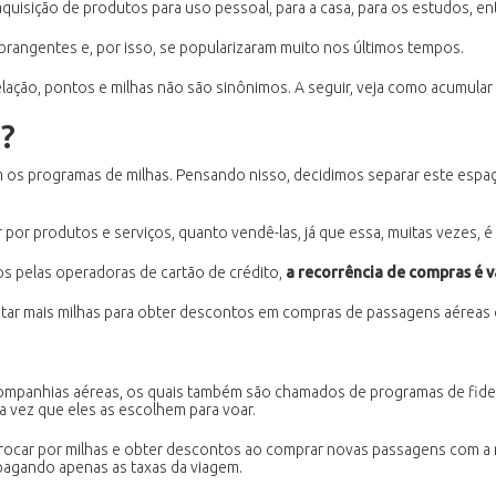
quisição de produtos para uso pessoal, para a casa, para os estudos, en
rangentes e, por isso, se popularizaram muito nos últimos tempos.
ação, pontos e milhas não são sinônimos. A seguir, veja como acumular mi
?
s programas de milhas. Pensando nisso, decidimos separar este espaço
r por produtos e serviços, quanto vendê-las, já que essa, muitas vezes, 
s pelas operadoras de cartão de crédito,
a recorrência de compras é 
untar mais milhas para obter descontos em compras de passagens aéreas 
mpanhias aéreas, os quais também são chamados de programas de fideli
vez que eles as escolhem para voar.
trocar por milhas e obter descontos ao comprar novas passagens com 
agando apenas as taxas da viagem.