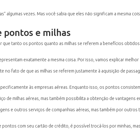
ilhas” algumas vezes. Mas você sabia que eles não significam a mesma coi
e pontos e milhas
r que tanto os pontos quanto as milhas se referem a benefícios obtidos
representam exatamente a mesma coisa. Por isso, vamos explicar melhor
ste no fato de que as milhas se referem justamente à aquisição de passag
especificamente às empresas aéreas. Enquanto isso, os pontos consiste
iço de milhas aéreas, mas também possibilita a obtenção de vantagens e
sagens e outros serviços de companhias aéreas, mas também por outros 
 pontos com seu cartão de crédito, é possível trocá-los por minhas, mas