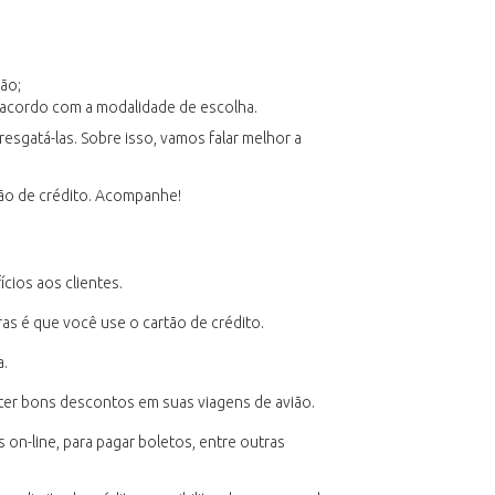
ção;
 acordo com a modalidade de escolha.
sgatá-las. Sobre isso, vamos falar melhor a
rtão de crédito. Acompanhe!
cios aos clientes.
as é que você use o cartão de crédito.
a.
er bons descontos em suas viagens de avião.
 on-line, para pagar boletos, entre outras