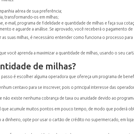
panhia aérea de sua preferência;
ia, transformando-os em milhas;
e, e-mail, programa de fidelidade e quantidade de milhas e faça sua cota
imento e aguarde a análise. Se aprovado, você receberá o pagamento de
as suas milhas, é necessário entender como funciona o processo para re
ra que você aprenda a maximizar a quantidade de milhas, usando o seu ca
ntidade de milhas?
ro passo é escolher alguma operadora que ofereça um programa de benefí
hum centavo para se inscrever, pois o principal interesse das operador
e se não existe nenhuma cobrança de taxa ou anuidade devido ao program
l que acumule muitos pontos em pouco tempo, de modo que poderá obt
a dinheiro, opte por usar o cartão de crédito no supermercado, em lojas