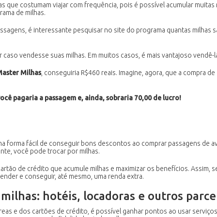
s que costumam viajar com frequência, pois é possível acumular muitas 
rama de milhas.
assagens, é interessante pesquisar no site do programa quantas milhas 
 caso vendesse suas milhas. Em muitos casos, é mais vantajoso vendê-l
aster Milhas
, conseguiria R$460 reais. Imagine, agora, que a compra d
você pagaria a passagem e, ainda, sobraria 70,00 de lucro!
ma forma fácil de conseguir bons descontos ao comprar passagens de av
nte, você pode trocar por milhas.
artão de crédito que acumule milhas e maximizar os benefícios. Assim, 
vender e conseguir, até mesmo, uma renda extra.
ilhas: hotéis, locadoras e outros parce
s e dos cartões de crédito, é possível ganhar pontos ao usar serviços p