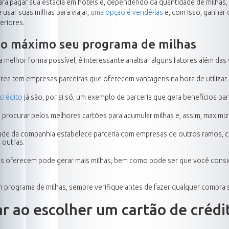
para pagar sua estadia em hotéis e, dependendo da quantidade de milhas,
usar suas milhas para viajar,
uma opção é vendê-las
e, com isso, ganhar 
eriores.
 ao máximo seu programa de milhas
a melhor forma possível, é interessante analisar alguns fatores além d
rea tem empresas parceiras que oferecem vantagens na hora de utilizar 
crédito
já são, por si só, um exemplo de parceria que gera benefícios par
 procurar pelos melhores cartões para acumular milhas e, assim, maximiz
idade da companhia estabelece parceria com empresas de outros ramos, 
 outras.
ras oferecem pode gerar mais milhas, bem como pode ser que você con
m programa de milhas, sempre verifique antes de fazer qualquer compra s
ar ao escolher um cartão de créd