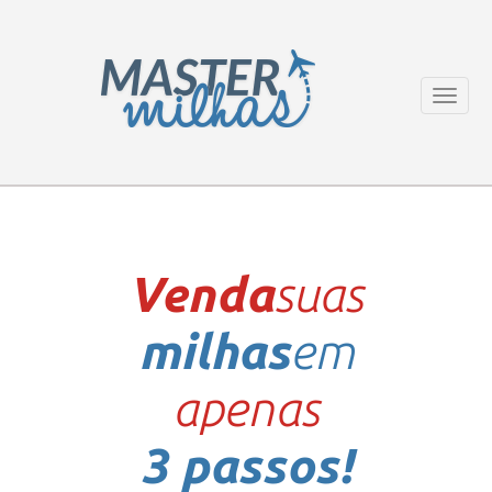
Menu
Venda
suas
milhas
em
apenas
3 passos!