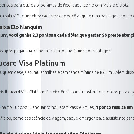
pontos para outros programas de fidelidade, como o In Mais e o Dotz.
ra a sala VIP LoungeKey cada vez que você adquire uma passagem com o 
aixa Elo Nanquim
quim,
você ganha 2,3 pontos a cada dólar que gastar. Só preste atenç
s após pagar sua primeira fatura, o que é uma boa vantagem.
ucard Visa Platinum
a quem deseja acumular milhas e tem renda mínima de R$ 5 mil. Além disso
s Itaucard Visa Platinum é a eficiência para transferir os pontos para o
ilha no TudoAzul, enquanto no Latam Pass e Smiles,
1 ponto resulta em 
fícios, como assistência de viagem, saque emergencial e assistente par
o de Açúcar Mais Itaucard Visa Platinum